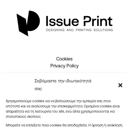
Cookies
Privacy Policy
Σεβόμαστε την ιδιωτικότητά
2310 465660
σας
info@issueprint.gr
|
ipsilou@gmail.com
Χρησιμοποιούμε cookies για να βελτιώσουμε την εμπειρία σας στον
ιστότοπο και να αναλύσουμε την επισκεψιμότητα. Ορισμένα cookies είναι
απαραίτητα για τη λειτουργία του site, ενώ άλλα χρησιμοποιούνται για
στατιστικούς σκοπούς.
Μπορείτε να επιλέξετε ποια cookies θα αποδεχθείτε. Η άρνηση ή ανάκληση