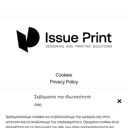
Cookies
Privacy Policy
Σεβόμαστε την ιδιωτικότητά
2310 465660
σας
info@issueprint.gr
|
ipsilou@gmail.com
Χρησιμοποιούμε cookies για να βελτιώσουμε την εμπειρία σας στον
ιστότοπο και να αναλύσουμε την επισκεψιμότητα. Ορισμένα cookies είναι
απαραίτητα για τη λειτουργία του site, ενώ άλλα χρησιμοποιούνται για