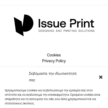
Cookies
Privacy Policy
Σεβόμαστε την ιδιωτικότητά
2310 465660
σας
info@issueprint.gr
|
ipsilou@gmail.com
Χρησιμοποιούμε cookies για να βελτιώσουμε την εμπειρία σας στον
ιστότοπο και να αναλύσουμε την επισκεψιμότητα. Ορισμένα cookies είναι
απαραίτητα για τη λειτουργία του site, ενώ άλλα χρησιμοποιούνται για
στατιστικούς σκοπούς.