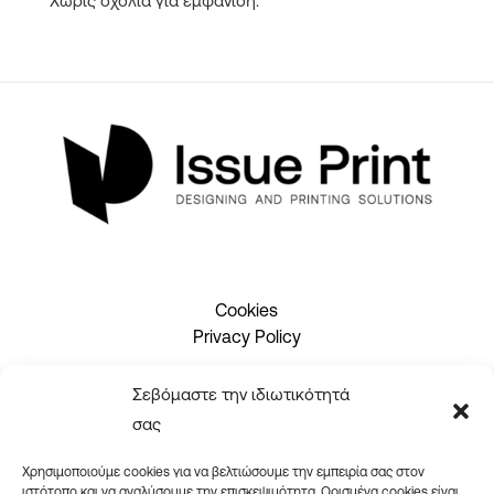
Χωρίς σχόλια για εμφάνιση.
Cookies
Privacy Policy
Σεβόμαστε την ιδιωτικότητά
2310 465660
σας
info@issueprint.gr
|
ipsilou@gmail.com
Χρησιμοποιούμε cookies για να βελτιώσουμε την εμπειρία σας στον
ιστότοπο και να αναλύσουμε την επισκεψιμότητα. Ορισμένα cookies είναι