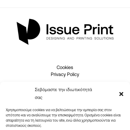
Cookies
Privacy Policy
Σεβόμαστε την ιδιωτικότητά
2310 465660
σας
info@issueprint.gr
|
ipsilou@gmail.com
Χρησιμοποιούμε cookies για να βελτιώσουμε την εμπειρία σας στον
ιστότοπο και να αναλύσουμε την επισκεψιμότητα. Ορισμένα cookies είναι
απαραίτητα για τη λειτουργία του site, ενώ άλλα χρησιμοποιούνται για
στατιστικούς σκοπούς.