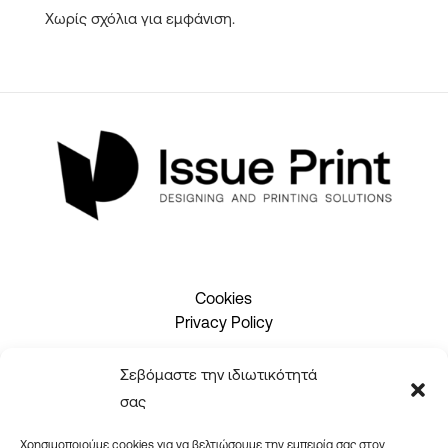
Χωρίς σχόλια για εμφάνιση.
Cookies
Privacy Policy
Σεβόμαστε την ιδιωτικότητά
2310 465660
σας
info@issueprint.gr
|
ipsilou@gmail.com
Χρησιμοποιούμε cookies για να βελτιώσουμε την εμπειρία σας στον