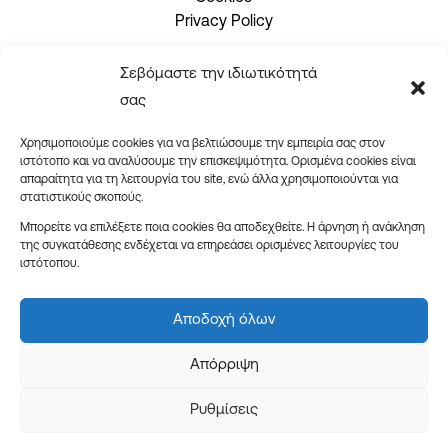
Privacy Policy
Σεβόμαστε την ιδιωτικότητά
2310 465660
σας
info@issueprint.gr
|
ipsilou@gmail.com
Χρησιμοποιούμε cookies για να βελτιώσουμε την εμπειρία σας στον
ιστότοπο και να αναλύσουμε την επισκεψιμότητα. Ορισμένα cookies είναι
απαραίτητα για τη λειτουργία του site, ενώ άλλα χρησιμοποιούνται για
στατιστικούς σκοπούς.
Μπορείτε να επιλέξετε ποια cookies θα αποδεχθείτε. Η άρνηση ή ανάκληση
της συγκατάθεσης ενδέχεται να επηρεάσει ορισμένες λειτουργίες του
ιστότοπου.
Ωράριο καταστήματος:
Δευτέρα – Παρασκευή: 08:30-18:00
Αποδοχή όλων
Σάββατο: 09:00-14:00
Απόρριψη
Ρυθμίσεις
By
We2Design grafx & web
| 2025