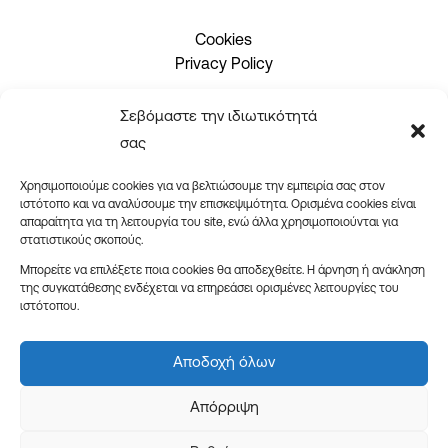
Cookies
Privacy Policy
Σεβόμαστε την ιδιωτικότητά
2310 465660
σας
info@issueprint.gr
|
ipsilou@gmail.com
Χρησιμοποιούμε cookies για να βελτιώσουμε την εμπειρία σας στον
ιστότοπο και να αναλύσουμε την επισκεψιμότητα. Ορισμένα cookies είναι
απαραίτητα για τη λειτουργία του site, ενώ άλλα χρησιμοποιούνται για
στατιστικούς σκοπούς.
Μπορείτε να επιλέξετε ποια cookies θα αποδεχθείτε. Η άρνηση ή ανάκληση
της συγκατάθεσης ενδέχεται να επηρεάσει ορισμένες λειτουργίες του
ιστότοπου.
Ωράριο καταστήματος:
Δευτέρα – Παρασκευή: 08:30-18:00
Αποδοχή όλων
Σάββατο: 09:00-14:00
Απόρριψη