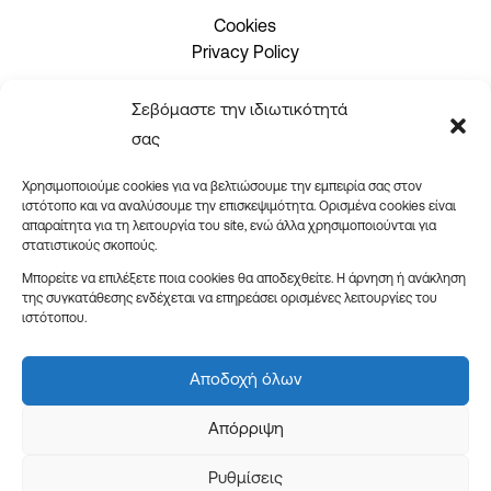
Cookies
Privacy Policy
Σεβόμαστε την ιδιωτικότητά
2310 465660
σας
info@issueprint.gr
|
ipsilou@gmail.com
Χρησιμοποιούμε cookies για να βελτιώσουμε την εμπειρία σας στον
ιστότοπο και να αναλύσουμε την επισκεψιμότητα. Ορισμένα cookies είναι
απαραίτητα για τη λειτουργία του site, ενώ άλλα χρησιμοποιούνται για
στατιστικούς σκοπούς.
Μπορείτε να επιλέξετε ποια cookies θα αποδεχθείτε. Η άρνηση ή ανάκληση
της συγκατάθεσης ενδέχεται να επηρεάσει ορισμένες λειτουργίες του
ιστότοπου.
Ωράριο καταστήματος:
Δευτέρα – Παρασκευή: 08:30-18:00
Αποδοχή όλων
Σάββατο: 09:00-14:00
Απόρριψη
Ρυθμίσεις
By
We2Design grafx & web
| 2025