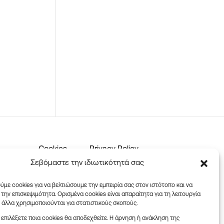
Cookies
Privacy Policy
Σεβόμαστε την ιδιωτικότητά σας
Ωράριο καταστήματος:
ύμε cookies για να βελτιώσουμε την εμπειρία σας στον ιστότοπο και να
την επισκεψιμότητα. Ορισμένα cookies είναι απαραίτητα για τη λειτουργία
ώ άλλα χρησιμοποιούνται για στατιστικούς σκοπούς.
Δευτέρα – Παρασκευή: 08:30-
18:00
 επιλέξετε ποια cookies θα αποδεχθείτε. Η άρνηση ή ανάκληση της