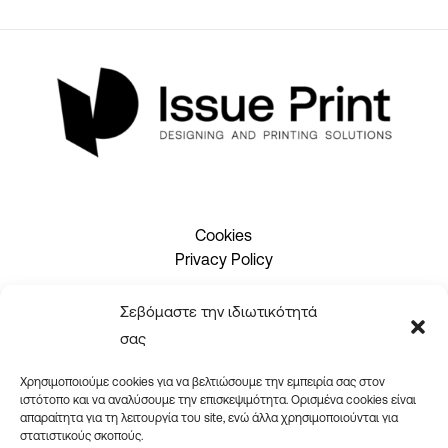
Cookies
Privacy Policy
Σεβόμαστε την ιδιωτικότητά
2310 465660
σας
info@issueprint.gr
|
ipsilou@gmail.com
Χρησιμοποιούμε cookies για να βελτιώσουμε την εμπειρία σας στον
ιστότοπο και να αναλύσουμε την επισκεψιμότητα. Ορισμένα cookies είναι
απαραίτητα για τη λειτουργία του site, ενώ άλλα χρησιμοποιούνται για
στατιστικούς σκοπούς.