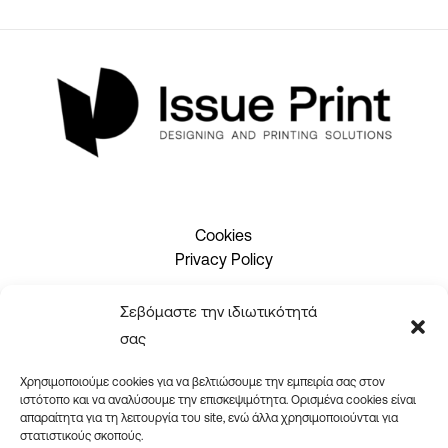
Cookies
Privacy Policy
Σεβόμαστε την ιδιωτικότητά
2310 465660
σας
info@issueprint.gr
|
ipsilou@gmail.com
Χρησιμοποιούμε cookies για να βελτιώσουμε την εμπειρία σας στον
ιστότοπο και να αναλύσουμε την επισκεψιμότητα. Ορισμένα cookies είναι
απαραίτητα για τη λειτουργία του site, ενώ άλλα χρησιμοποιούνται για
στατιστικούς σκοπούς.