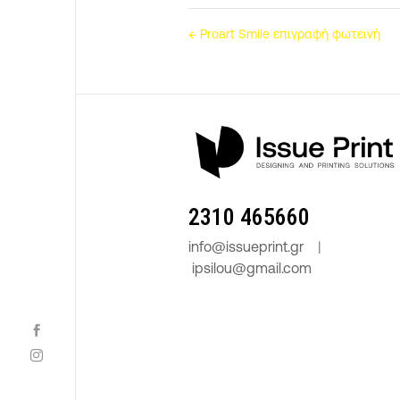
←
Proart Smile επιγραφή φωτεινή
2310 465660
info@issueprint.gr
|
ipsilou@gmail.com