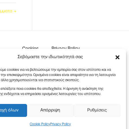
ράμματα
→
Cookies
Privacy Policy
Σεβόμαστε την ιδιωτικότητά σας
Ωράριο καταστήματος:
ύμε cookies για να βελτιώσουμε την εμπειρία σας στον ιστότοπο και να
την επισκεψιμότητα. Ορισμένα cookies είναι απαραίτητα για τη λειτουργία
ώ άλλα χρησιμοποιούνται για στατιστικούς σκοπούς.
Δευτέρα – Παρασκευή: 08:30-
18:00
 επιλέξετε ποια cookies θα αποδεχθείτε. Η άρνηση ή ανάκληση της
ς ενδέχεται να επηρεάσει ορισμένες λειτουργίες του ιστότοπου.
Σάββατο: 09:00-14:00
οχή όλων
Απόρριψη
Ρυθμίσεις
Cookie Policy
Privacy Policy