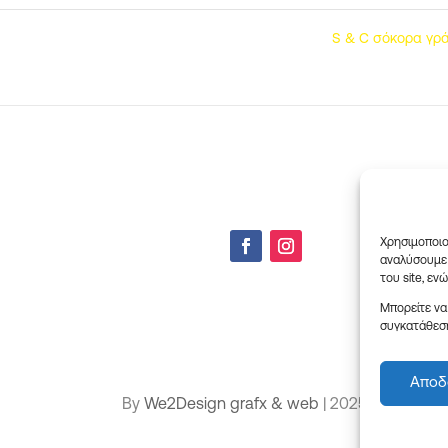
S & C σόκορα γ
Χρησιμοποιο
αναλύσουμε 
του site, εν
Μπορείτε να
συγκατάθεση
Αποδ
By
We2Design grafx & web
| 2025