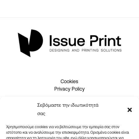
Cookies
Privacy Policy
Σεβόμαστε την ιδιωτικότητά
2310 465660
σας
info@issueprint.gr
|
ipsilou@gmail.com
Χρησιμοποιούμε cookies για να βελτιώσουμε την εμπειρία σας στον
ιστότοπο και να αναλύσουμε την επισκεψιμότητα. Ορισμένα cookies είναι
απαραίτητα για τη λειτουργία του site, ενώ άλλα χρησιμοποιούνται για